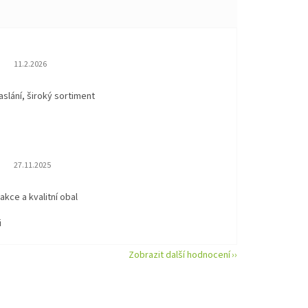
Hodnocení obchodu je 5 z 5 hvězdiček.
11.2.2026
aslání, široký sortiment
Hodnocení obchodu je 5 z 5 hvězdiček.
27.11.2025
eakce a kvalitní obal
i
Zobrazit další hodnocení