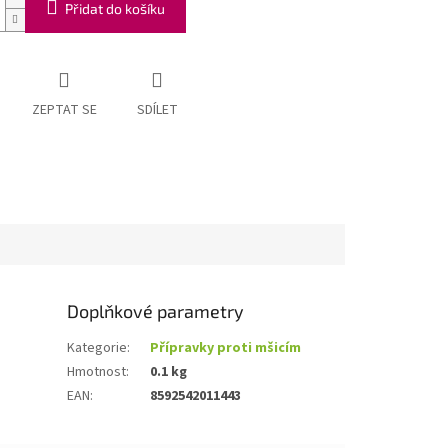
Přidat do košíku
ZEPTAT SE
SDÍLET
Doplňkové parametry
Kategorie
:
Přípravky proti mšicím
Hmotnost
:
0.1 kg
EAN
:
8592542011443