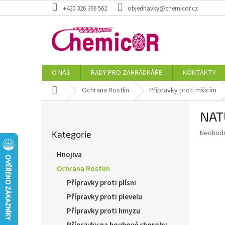
Přejít
+420 326 396 562
objednavky@chemicor.cz
na
obsah
O NÁS
RADY PRO ZAHRÁDKÁŘE
KONTAKTY
Domů
Ochrana Rostlin
Přípravky proti mšicím
P
NAT
o
Přeskočit
s
Průměr
Neohod
Kategorie
kategorie
t
hodnoce
r
produkt
Hnojiva
a
je
Ochrana Rostlin
0,0
n
z
n
Přípravky proti plísni
5
í
Přípravky proti plevelu
hvězdič
p
Přípravky proti hmyzu
a