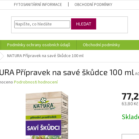
FYTOSANITÁRNÍ INFORMACE
OBCHODNÍ PODMÍNKY
HLEDAT
Podmínky ochrany osobních údajů
Obchodní podmínky
NATURA Přípravek na savé škůdce 100 ml
URA Přípravek na savé škůdce 100 ml
A
né
noceno
Podrobnosti hodnocení
ní
77,2
u
63,80 Kč
Měrná
Skla
cena:
ek.