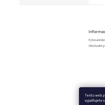
Z
á
p
a
t
Informac
í
Fytosanitár
Obchodní 
Tento web p
vyjadřujete s