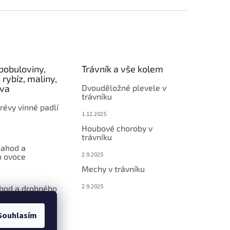
bobuloviny,
Trávník a vše kolem
 rybíz, maliny,
éva
Dvouděložné plevele v
trávníku
révy vinné padlí
1.12.2025
Houbové choroby v
trávníku
jahod a
2.9.2025
 ovoce
Mechy v trávníku
2.9.2025
ahod a drobného
Souhlasím