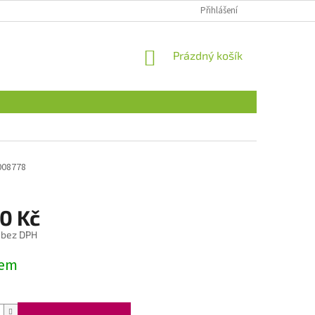
Přihlášení
NÁKUPNÍ
Prázdný košík
KOŠÍK
008778
0 Kč
 bez DPH
dem