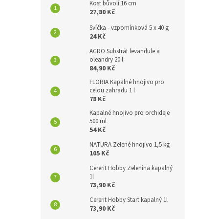
Kost bůvolí 16 cm
27,80 Kč
Svíčka - vzpomínková 5 x 40 g
24 Kč
AGRO Substrát levandule a
oleandry 20 l
84,90 Kč
FLORIA Kapalné hnojivo pro
celou zahradu 1 l
78 Kč
Kapalné hnojivo pro orchideje
500 ml
54 Kč
NATURA Zelené hnojivo 1,5 kg
105 Kč
Cererit Hobby Zelenina kapalný
1l
73,90 Kč
Cererit Hobby Start kapalný 1l
73,90 Kč