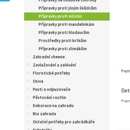
Přípravky na houbové choroby
n
e
Přípravky proti jiným škůdcům
l
Přípravky proti mšicím
Přípravky proti mandelinkám
Přípravky proti hlodavcům
Prostředky proti krtkům
Přípravky proti slimákům
Zahradní chemie
Zavlažování a zalévání
Popi
Floristické potřeby
Osiva
Pasti a odpuzovače
Det
Pěstování rostlin
Popi
Dekorace na zahradu
Bio zahrada
Ostatní potřeby pro zahrádkáře