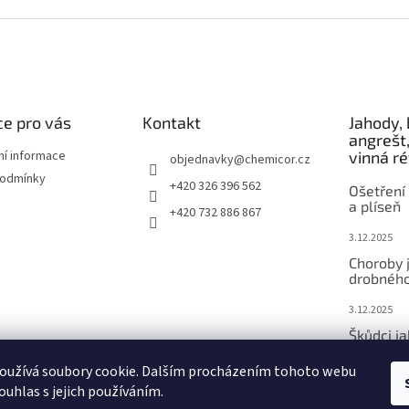
e pro vás
Kontakt
Jahody, 
angrešt,
ní informace
vinná r
objednavky
@
chemicor.cz
podmínky
+420 326 396 562
Ošetření 
a plíseň
+420 732 886 867
3.12.2025
Choroby 
drobného
3.12.2025
Škůdci j
ovoce
oužívá soubory cookie. Dalším procházením tohoto webu
3.12.2025
ouhlas s jejich používáním.