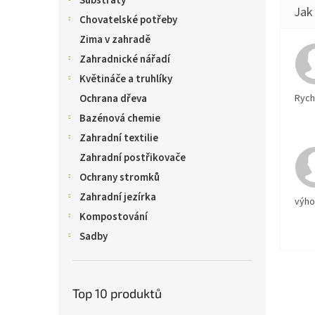
Substráty
Chovatelské potřeby
Zima v zahradě
Zahradnické nářadí
Květináče a truhlíky
Rychl
Ochrana dřeva
Bazénová chemie
Zahradní textilie
Zahradní postřikovače
Ochrany stromků
Zahradní jezírka
výh
Kompostování
Sadby
Top 10 produktů