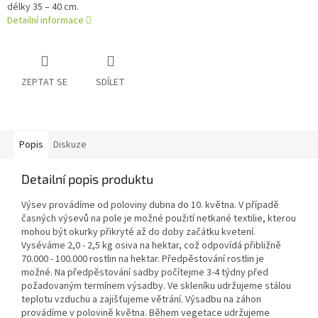
délky 35 – 40 cm.
Detailní informace
ZEPTAT SE
SDÍLET
Popis
Diskuze
Detailní popis produktu
Výsev provádíme od poloviny dubna do 10. května. V případě
časných výsevů na pole je možné použití netkané textilie, kterou
mohou být okurky přikryté až do doby začátku kvetení.
Vyséváme 2,0 - 2,5 kg osiva na hektar, což odpovídá přibližně
70.000 - 100.000 rostlin na hektar. Předpěstování rostlin je
možné. Na předpěstování sadby počítejme 3-4 týdny před
požadovaným termínem výsadby. Ve skleníku udržujeme stálou
teplotu vzduchu a zajišťujeme větrání. Výsadbu na záhon
provádíme v polovině května. Během vegetace udržujeme