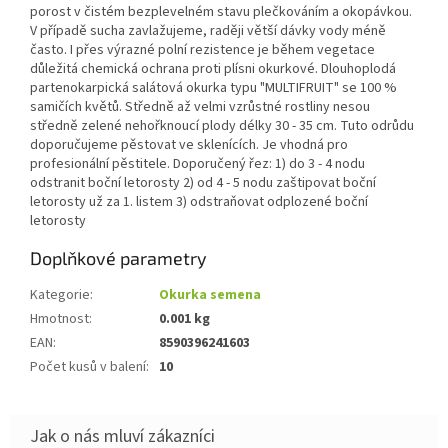
porost v čistém bezplevelném stavu plečkováním a okopávkou.
V případě sucha zavlažujeme, raději větší dávky vody méně
často. I přes výrazné polní rezistence je během vegetace
důležitá chemická ochrana proti plísni okurkové. Dlouhoplodá
partenokarpická salátová okurka typu "MULTIFRUIT" se 100 %
samičích květů. Středně až velmi vzrůstné rostliny nesou
středně zelené nehořknoucí plody délky 30 - 35 cm. Tuto odrůdu
doporučujeme pěstovat ve sklenících. Je vhodná pro
profesionální pěstitele. Doporučený řez: 1) do 3 - 4 nodu
odstranit boční letorosty 2) od 4 - 5 nodu zaštipovat boční
letorosty už za 1. listem 3) odstraňovat odplozené boční
letorosty
Doplňkové parametry
Kategorie
:
Okurka semena
Hmotnost
:
0.001 kg
EAN
:
8590396241603
Počet kusů v balení
:
10