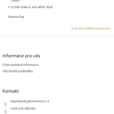
+ rychlá reakce a kvalitní obal
doporučuji
Zobrazit další hodnocení
Z
á
p
a
Informace pro vás
t
Fytosanitární informace
í
Obchodní podmínky
Kontakt
objednavky
@
chemicor.cz
+420 326 396 562