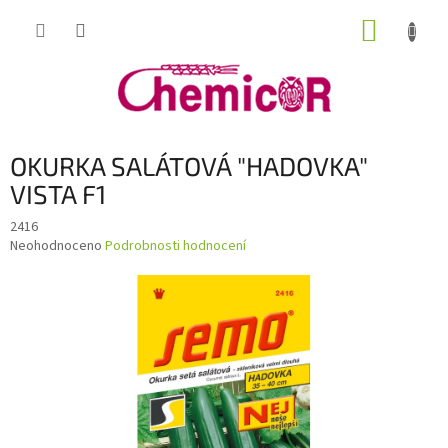
Přejít
NÁKUP
na
obsah
KOŠÍK
OKURKA SALÁTOVÁ "HADOVKA"
VISTA F1
2416
Průměrné
Neohodnoceno
Podrobnosti hodnocení
hodnocení
produktu
je
0,0
z
5
hvězdiček.