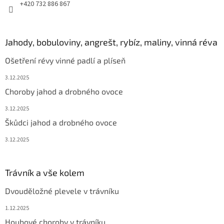
+420 732 886 867
Jahody, bobuloviny, angrešt, rybíz, maliny, vinná réva
Ošetření révy vinné padlí a plíseň
3.12.2025
Choroby jahod a drobného ovoce
3.12.2025
Škůdci jahod a drobného ovoce
3.12.2025
Trávník a vše kolem
Dvouděložné plevele v trávníku
1.12.2025
Houbové choroby v trávníku