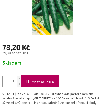
78,20 Kč
69,80 Kč bez DPH
Měrná
Skladem
cena:
Přidat do košíku
VISTA F1 (kód 2416) – kolekce NEJ - dlouhoplodá partenokarpická
salátová okurka typu „MULTIFRUIT“ se 100 % samičích květů. Středně
až velmi vzrůstné rostliny nesou středně zelené nehořknoucí plody