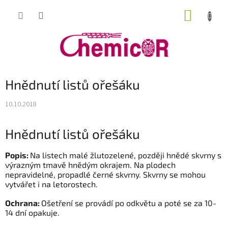
Přejít
NÁKUP
na
obsah
KOŠÍK
Hnědnutí listů ořešáku
10.10.2018
Hnědnutí listů ořešáku
Popis:
Na listech malé žlutozelené, později hnědé skvrny s
výrazným tmavě hnědým okrajem. Na plodech
nepravidelné, propadlé černé skvrny. Skvrny se mohou
vytvářet i na letorostech.
Ochrana:
Ošetření se provádí po odkvětu a poté se za 10-
14 dní opakuje.