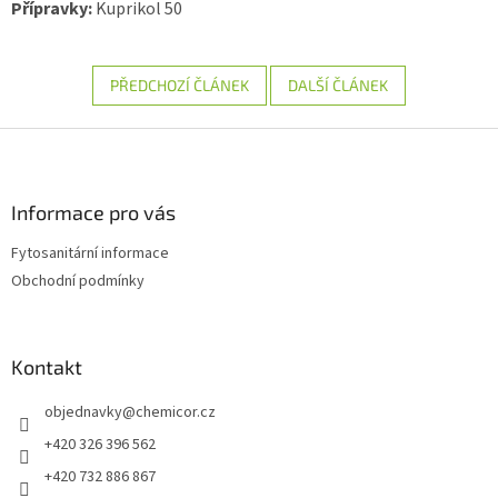
Přípravky:
Kuprikol 50
PŘEDCHOZÍ ČLÁNEK
DALŠÍ ČLÁNEK
Z
á
p
a
Informace pro vás
t
Fytosanitární informace
í
Obchodní podmínky
Kontakt
objednavky
@
chemicor.cz
+420 326 396 562
+420 732 886 867