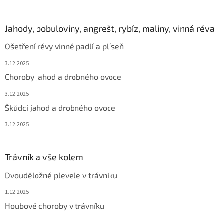
Jahody, bobuloviny, angrešt, rybíz, maliny, vinná réva
Ošetření révy vinné padlí a plíseň
3.12.2025
Choroby jahod a drobného ovoce
3.12.2025
Škůdci jahod a drobného ovoce
3.12.2025
Trávník a vše kolem
Dvouděložné plevele v trávníku
1.12.2025
Houbové choroby v trávníku