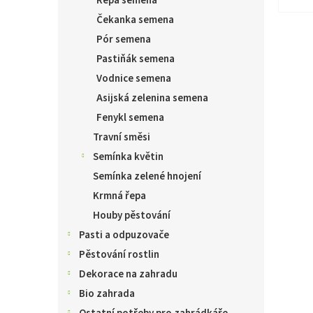
Řepa semena
Čekanka semena
Pór semena
Pastiňák semena
Vodnice semena
Asijská zelenina semena
Fenykl semena
Travní směsi
Semínka květin
Semínka zelené hnojení
Krmná řepa
Houby pěstování
Pasti a odpuzovače
Pěstování rostlin
Dekorace na zahradu
Bio zahrada