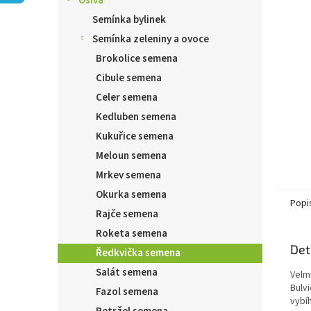
Osiva
n
e
Semínka bylinek
l
Semínka zeleniny a ovoce
Brokolice semena
Cibule semena
Celer semena
Kedluben semena
Kukuřice semena
Meloun semena
Mrkev semena
Okurka semena
Popi
Rajče semena
Roketa semena
Det
Ředkvička semena
Salát semena
Velmi
Bulvi
Fazol semena
vybíh