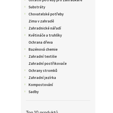
Ostatní potřeby pro zahrádkáře
Substráty
Chovatelské potřeby
Zima v zahradě
Zahradnické nářadí
Květináče a truhlíky
Ochrana dřeva
Bazénová chemie
Zahradní textilie
Zahradní postřikovače
Ochrany stromků
Zahradní jezírka
Kompostování
Sadby
Top 10 produktů