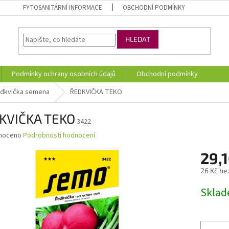
FYTOSANITÁRNÍ INFORMACE
OBCHODNÍ PODMÍNKY
HLEDAT
Podmínky ochrany osobních údajů
Obchodní podmínky
dkvička semena
ŘEDKVIČKA TEKO
KVIČKA TEKO
3422
né
noceno
Podrobnosti hodnocení
ní
29,1
u
26 Kč be
Měrná
Skla
cena:
ek.