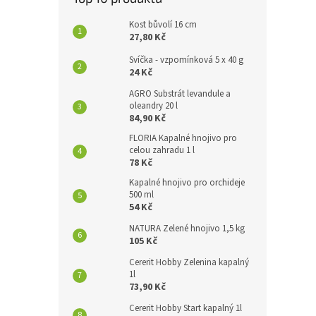
Kost bůvolí 16 cm
27,80 Kč
Svíčka - vzpomínková 5 x 40 g
24 Kč
AGRO Substrát levandule a
oleandry 20 l
84,90 Kč
FLORIA Kapalné hnojivo pro
celou zahradu 1 l
78 Kč
Kapalné hnojivo pro orchideje
500 ml
54 Kč
NATURA Zelené hnojivo 1,5 kg
105 Kč
Cererit Hobby Zelenina kapalný
1l
73,90 Kč
Cererit Hobby Start kapalný 1l