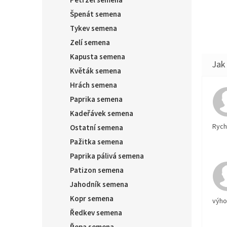
Petržel semena
Špenát semena
Tykev semena
Zelí semena
Kapusta semena
Květák semena
Hrách semena
Paprika semena
Kadeřávek semena
Rychl
Ostatní semena
Pažitka semena
Paprika pálivá semena
Patizon semena
Jahodník semena
Kopr semena
výh
Ředkev semena