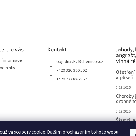
e pro vás
Kontakt
Jahody, 
angrešt,
ní informace
vinná r
objednavky
@
chemicor.cz
podmínky
+420 326 396 562
Ošetření 
a plíseň
+420 732 886 867
3.12.2025
Choroby 
drobného
3.12.2025
Škůdci j
ovoce
oužívá soubory cookie. Dalším procházením tohoto webu
3.12.2025