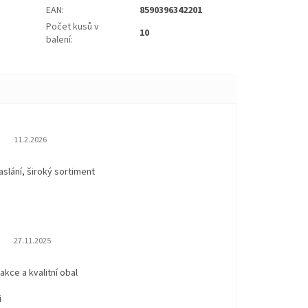
EAN
:
8590396342201
Počet kusů v
10
balení
:
Hodnocení obchodu je 5 z 5 hvězdiček.
11.2.2026
aslání, široký sortiment
Hodnocení obchodu je 5 z 5 hvězdiček.
27.11.2025
eakce a kvalitní obal
i