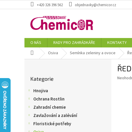
Přejít
+420 326 396 562
objednavky@chemicor.cz
na
obsah
O NÁS
RADY PRO ZAHRÁDKÁŘE
KONTAKTY
Domů
Osiva
Semínka zeleniny a ovoce
Ře
P
ŘED
o
Přeskočit
s
Průměr
Neohod
Kategorie
kategorie
t
hodnoce
r
produkt
Hnojiva
a
je
Ochrana Rostlin
0,0
n
z
n
Zahradní chemie
5
í
Zavlažování a zalévání
hvězdič
p
Floristické potřeby
a