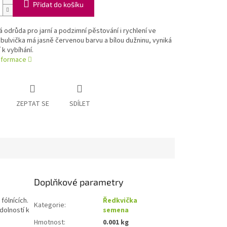
Přidat do košíku
á odrůda pro jarní a podzimní pěstování i rychlení ve
, bulvička má jasně červenou barvu a bílou dužninu, vyniká
 k vybíhání.
informace
ZEPTAT SE
SDÍLET
Doplňkové parametry
fólnících.
Ředkvička
Kategorie
:
dolností k
semena
Hmotnost
:
0.001 kg