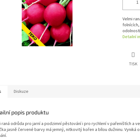
Velmi ran
folnících
odolností
Detailní 
TISK
s
Diskuze
ailní popis produktu
 raná odrůda pro jarní a podzimní pěstování i pro rychlení v pařeništích a ve 
čka jasně červené barvy má jemný, nitkovitý kořen a bílou dužninu. Vyniká o
ání.