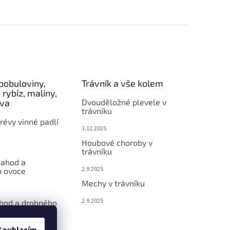
bobuloviny,
Trávník a vše kolem
 rybíz, maliny,
éva
Dvouděložné plevele v
trávníku
révy vinné padlí
1.12.2025
Houbové choroby v
trávníku
jahod a
2.9.2025
 ovoce
Mechy v trávníku
2.9.2025
ahod a drobného